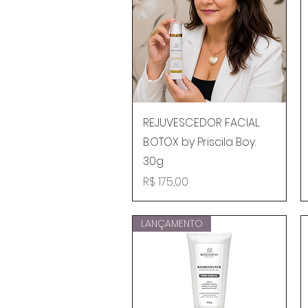
Visualização rápida
REJUVESCEDOR FACIAL
B.OTOX by Priscila Boy.
30g
Preço
R$ 175,00
LANÇAMENTO