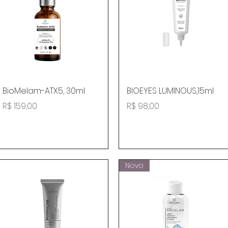
Visualização rápida
Visualização rápida
BioMelam-ATX5, 30ml
BIOEYES LUMINOUS,15ml
Preço
Preço
R$ 159,00
R$ 98,00
Novo