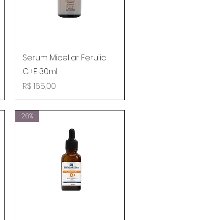
Visualização rápida
Serum Micellar Ferulic
C+E 30ml
Preço
R$ 165,00
26%