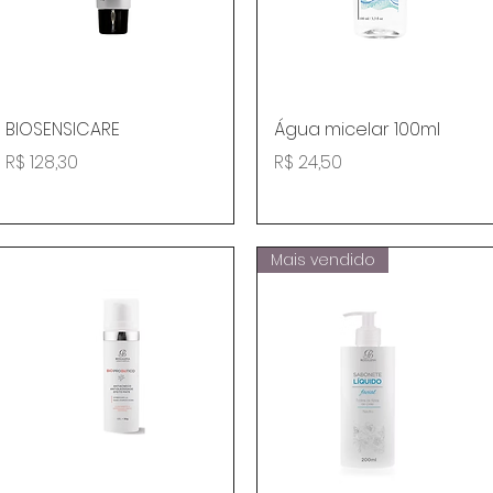
Visualização rápida
Visualização rápida
BIOSENSICARE
Água micelar 100ml
Preço
Preço
R$ 128,30
R$ 24,50
Mais vendido