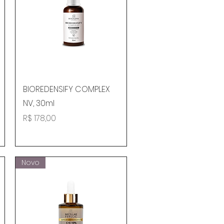
Visualização rápida
BIOREDENSIFY COMPLEX
NV, 30ml
Preço
R$ 178,00
Novo