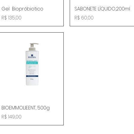
Visualização rápida
Visualização rápida
Gel Biopróbiotico
SABONETE LÍQUIDO,200ml
Preço
Preço
R$ 135,00
R$ 60,00
Visualização rápida
BIOEMMOLIEENT, 500g
Preço
R$ 149,00