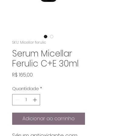
SKU: Micellar ferulic
Serum Micellar
Ferulic C+E 30ml
Preço
R$ 165,00
Quantidade
*
Adicionar ao carrinho
Sérum antioxidante com