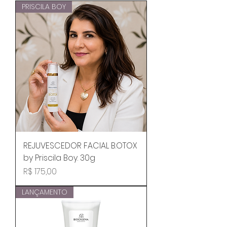
PRISCILA BOY
REJUVESCEDOR FACIAL B.OTOX
by Priscila Boy. 30g
Preço
R$ 175,00
LANÇAMENTO