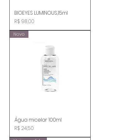
BIOEYES LUMINOUS,15ml
Preço
R$ 98,00
Novo
Água micelar 100ml
Preço
R$ 24,50