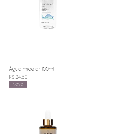
Água micelar 100ml
Preço
R$ 24,50
Novo