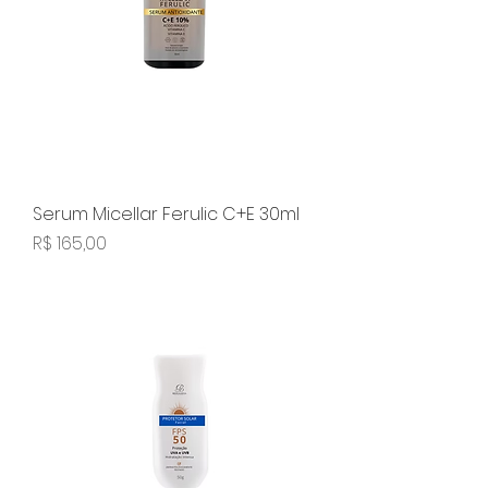
Serum Micellar Ferulic C+E 30ml
Preço
R$ 165,00