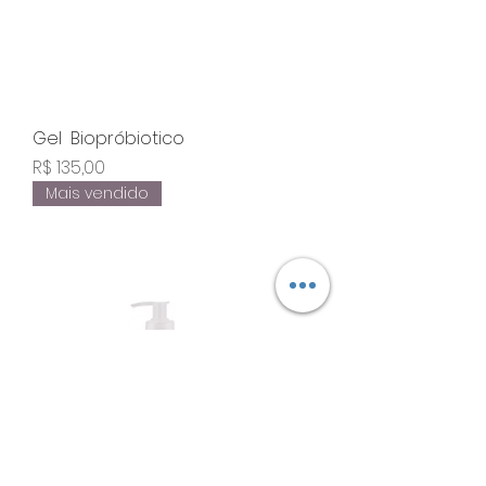
Gel Biopróbiotico
Preço
R$ 135,00
Mais vendido