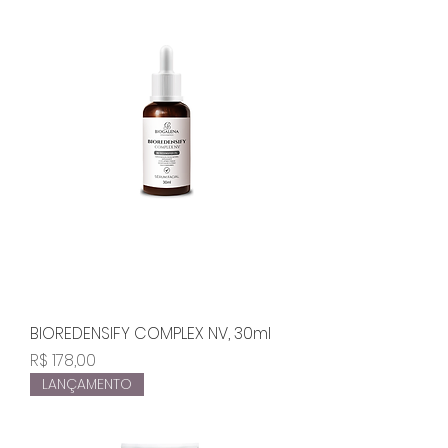
BIOREDENSIFY COMPLEX NV, 30ml
Preço
R$ 178,00
LANÇAMENTO