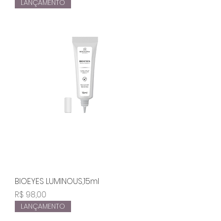
LANÇAMENTO
BIOEYES LUMINOUS,15ml
Preço
R$ 98,00
LANÇAMENTO