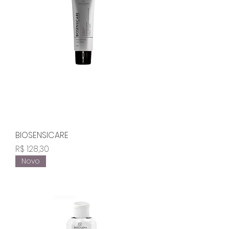
BIOSENSICARE
Preço
R$ 128,30
Novo