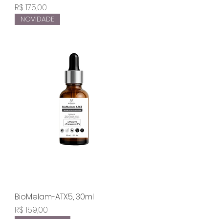
Preço
R$ 175,00
NOVIDADE
BioMelam-ATX5, 30ml
Preço
R$ 159,00